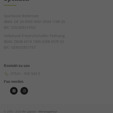
Sparkasse Bodensee
IBAN: DE 20 6905 0001 0024 1188 20
BIC: SOLADES1KNZ
Volksbank Friedrichshafen-Tettnang
IBAN: DE48 6519 1500 0208 6570 02
BIC: GENODES1TET
Kontakt zu uns
07541 - 950 543 0
Fan werden
© 2005 - 2026
Ihr Layout - Werbeagentur