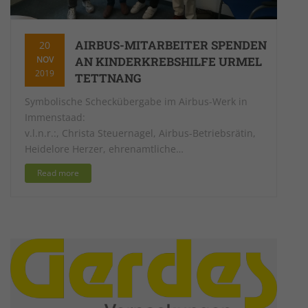
AIRBUS-MITARBEITER SPENDEN
20
NOV
AN KINDERKREBSHILFE URMEL
2019
TETTNANG
Symbolische Scheckübergabe im Airbus-Werk in
Immenstaad:
v.l.n.r.:, Christa Steuernagel, Airbus-Betriebsrätin,
Heidelore Herzer, ehrenamtliche…
Read more