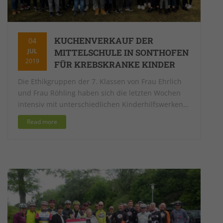
KUCHENVERKAUF DER
04
JUL
MITTELSCHULE IN SONTHOFEN
2019
FÜR KREBSKRANKE KINDER
Die Ethikgruppen der 7. Klassen von Frau Ehrlich
und Frau Röhling haben sich die letzten Wochen
intensiv mit unterschiedlichen Kinderhilfswerken…
Read more