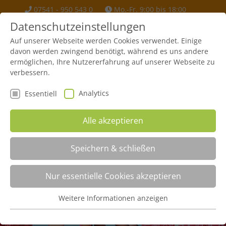
07541 - 950 543 0
Mo.-Fr. 9:00 bis 18:00
info(at)urmel-kinder-krebshilfe.org
Datenschutzeinstellungen
Auf unserer Webseite werden Cookies verwendet. Einige
davon werden zwingend benötigt, während es uns andere
ermöglichen, Ihre Nutzererfahrung auf unserer Webseite zu
verbessern.
Analytics
Essentiell
Alle akzeptieren
Speichern & schließen
Nur essentielle Cookies akzeptieren
Spender
Weitere Informationen anzeigen
Essentiell
Startseite
Spender
Essentielle Cookies werden für grundlegende Funktionen