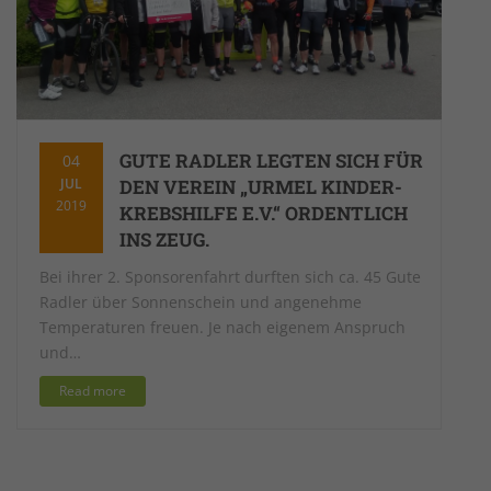
GUTE RADLER LEGTEN SICH FÜR
04
JUL
DEN VEREIN „URMEL KINDER-
2019
KREBSHILFE E.V.“ ORDENTLICH
INS ZEUG.
Bei ihrer 2. Sponsorenfahrt durften sich ca. 45 Gute
Radler über Sonnenschein und angenehme
Temperaturen freuen. Je nach eigenem Anspruch
und…
Read more