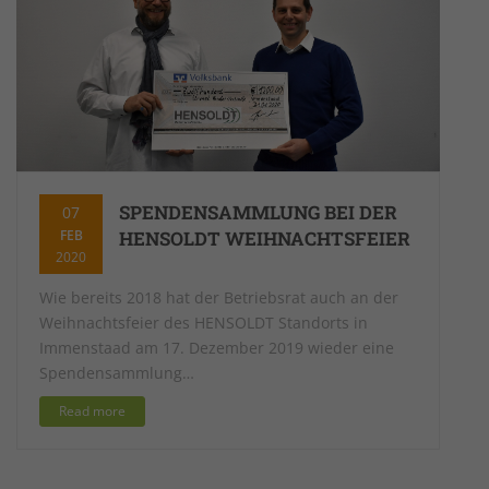
SPENDENSAMMLUNG BEI DER
07
FEB
HENSOLDT WEIHNACHTSFEIER
2020
Wie bereits 2018 hat der Betriebsrat auch an der
Weihnachtsfeier des HENSOLDT Standorts in
Immenstaad am 17. Dezember 2019 wieder eine
Spendensammlung…
Read more