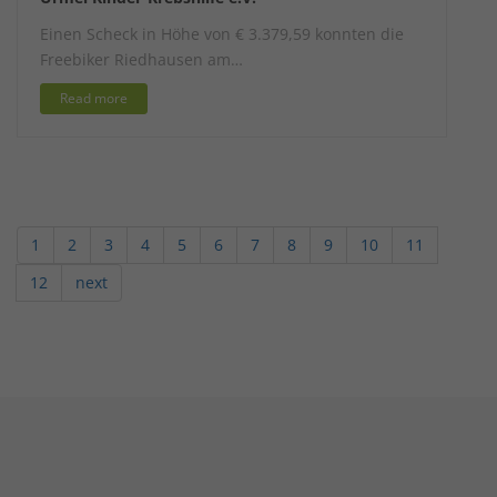
Einen Scheck in Höhe von € 3.379,59 konnten die
Freebiker Riedhausen am…
Read more
1
2
3
4
5
6
7
8
9
10
11
12
next