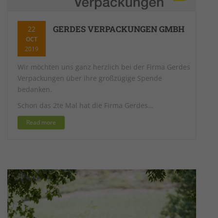
GERDES VERPACKUNGEN GMBH
22
OCT
2019
Wir möchten uns ganz herzlich bei der Firma Gerdes
Verpackungen über ihre großzügige Spende
bedanken.
Schon das 2te Mal hat die Firma Gerdes…
Read more