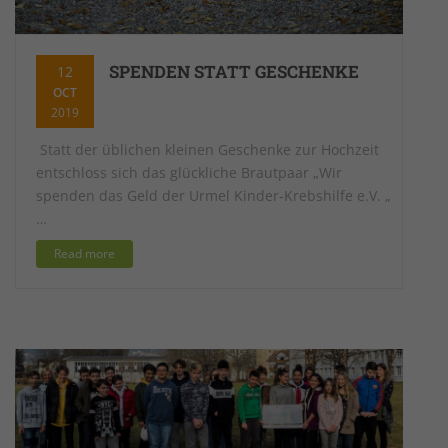
SPENDEN STATT GESCHENKE
12
OCT
2019
Statt der üblichen kleinen Geschenke zur Hochzeit
entschloss sich das glückliche Brautpaar „Wir
spenden das Geld der Urmel Kinder-Krebshilfe e.V. „
…
Read more