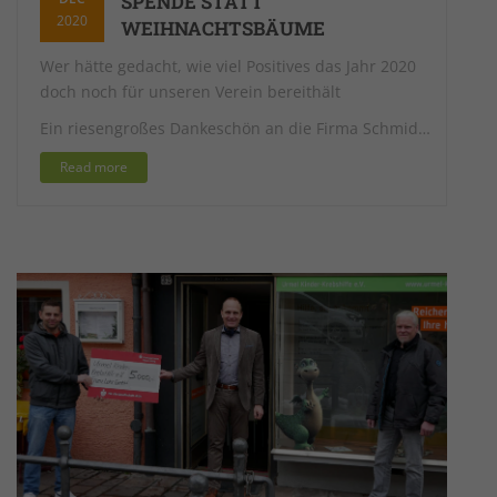
SPENDE STATT
2020
WEIHNACHTSBÄUME
Wer hätte gedacht, wie viel Positives das Jahr 2020
doch noch für unseren Verein bereithält
Ein riesengroßes Dankeschön an die Firma Schmid…
Read more