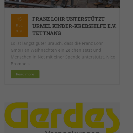
FRANZ LOHR UNTERSTÜTZT
15
DEC
URMEL KINDER-KREBSHILFE E.V.
2020
TETTNANG
Es ist längst guter Brauch, dass die Franz Lohr
GmbH an Weihnachten ein Zeichen setzt und
Menschen in Not mit einer Spende unterstützt. Nico
Brombeis,…
Read more