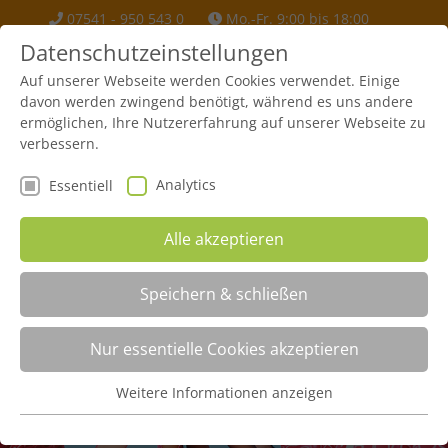
07541 - 950 543 0
Mo.-Fr. 9:00 bis 18:00
info(at)urmel-kinder-krebshilfe.org
Datenschutzeinstellungen
Auf unserer Webseite werden Cookies verwendet. Einige
davon werden zwingend benötigt, während es uns andere
ermöglichen, Ihre Nutzererfahrung auf unserer Webseite zu
verbessern.
Analytics
Essentiell
Alle akzeptieren
Speichern & schließen
Nur essentielle Cookies akzeptieren
Spender
Weitere Informationen anzeigen
Essentiell
Startseite
Spender
Essentielle Cookies werden für grundlegende Funktionen