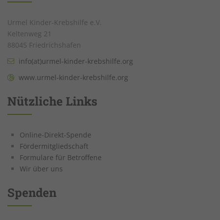
um Besucher-, Sitzungs- und
Kampagnendaten zu berechnen und
Urmel Kinder-Krebshilfe e.V.
die Nutzung der Website für den
Zweck
Keltenweg 21
Analysebericht der Website zu
88045 Friedrichshafen
verfolgen. Die Cookies speichern
Informationen anonym und weisen eine
info(at)urmel-kinder-krebshilfe.org
randoly generierte Nummer zu, um
www.urmel-kinder-krebshilfe.org
eindeutige Besucher zu identifizieren.
Nützliche Links
Name
_gat_gtag_UA-43519427-1
Anbieter
Google Analytics
Online-Direkt-Spende
Fördermitgliedschaft
Laufzeit
1 Tag
Formulare für Betroffene
Wir über uns
Dieses Cookie wird von Google Analytics
installiert. Das Cookie wird verwendet,
Spenden
um Informationen darüber zu
speichern, wie Besucher eine Website
nutzen, und hilft bei der Erstellung