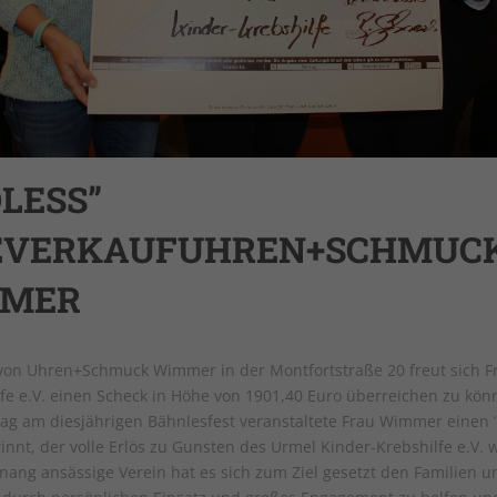
Zweck
für den Analysebericht der Website zu
verfolgen. Die Cookies speichern
Informationen anonym und weisen eine
randoly generierte Nummer zu, um
eindeutige Besucher zu identifizieren.
Name
_gat_gtag_UA-43519427-1
LESS”
Anbieter
Google Analytics
EVERKAUFUHREN+SCHMUC
Laufzeit
1 Tag
MER
Dieses Cookie wird von Google Analytics
installiert. Das Cookie wird verwendet, um
Informationen darüber zu speichern, wie
von Uhren+Schmuck Wimmer in der Montfortstraße 20 freut sich 
Besucher eine Website nutzen, und hilft bei
fe e.V. einen Scheck in Höhe von 1901,40 Euro überreichen zu kö
Zweck
der Erstellung eines Analyseberichts darüber,
ag am diesjährigen Bähnlesfest veranstaltete Frau Wimmer einen 
wie es der Website geht. Die erhobenen
innt, der volle Erlös zu Gunsten des Urmel Kinder-Krebshilfe e.V.
Daten umfassen die Anzahl der Besucher, die
ttnang ansässige Verein hat es sich zum Ziel gesetzt den Familien
Quelle, aus der sie stammen, und die Seiten