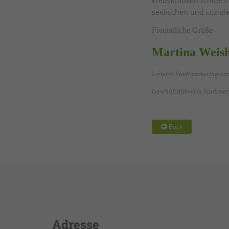
krebskranken Kindern
seelischen und sozial
Freundliche Grüße
Mart
Leiterin Stadtmarketing un
Geschäftsführerin Stadtmark
Back
Adresse