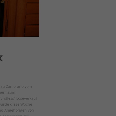
K
Frau Zamorano vom
nnen. Zum
“Endless” Loseverkauf
 wurde diese Woche
 und Angehörigen von