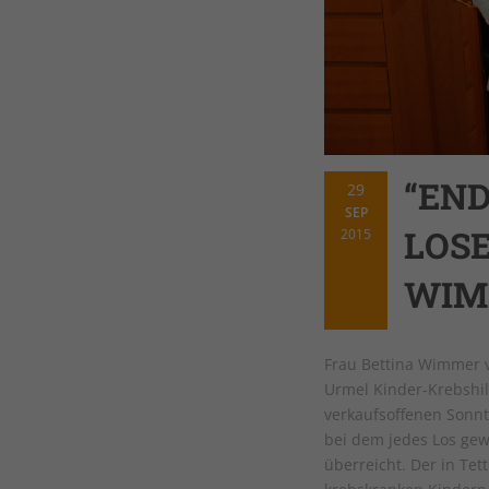
“END
29
SEP
LOS
2015
WIM
Frau Bettina Wimmer 
Urmel Kinder-Krebshil
verkaufsoffenen Sonnt
bei dem jedes Los gew
überreicht. Der in Te