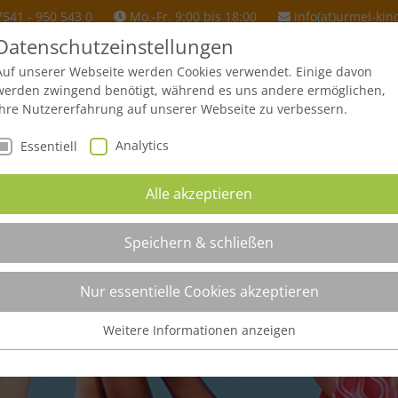
7541 - 950 543 0
Mo.-Fr. 9:00 bis 18:00
info(at)urmel-kin
Datenschutzeinstellungen
Auf unserer Webseite werden Cookies verwendet. Einige davon
werden zwingend benötigt, während es uns andere ermöglichen,
URMEL FERIENHAUS
SPENDEN & HILFE
BETROFFENE
Ihre Nutzererfahrung auf unserer Webseite zu verbessern.
Analytics
Essentiell
Alle akzeptieren
Speichern & schließen
Spender
Nur essentielle Cookies akzeptieren
Weitere Informationen anzeigen
Essentiell
Startseite
Spender
Essentielle Cookies werden für grundlegende Funktionen der
Webseite benötigt. Dadurch ist gewährleistet, dass die Webseite