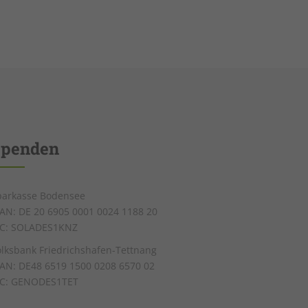
Spenden
parkasse Bodensee
BAN: DE 20 6905 0001 0024 1188 20
IC: SOLADES1KNZ
olksbank Friedrichshafen-Tettnang
BAN: DE48 6519 1500 0208 6570 02
IC: GENODES1TET