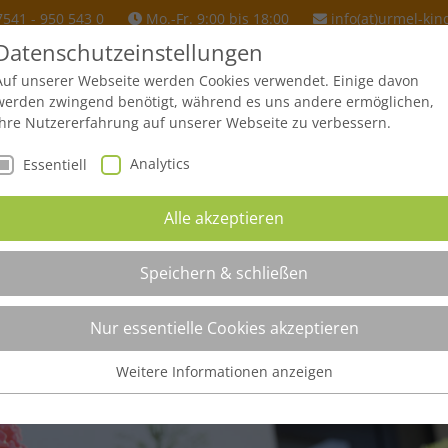
7541 - 950 543 0
Mo.-Fr. 9:00 bis 18:00
info(at)urmel-kin
Datenschutzeinstellungen
Auf unserer Webseite werden Cookies verwendet. Einige davon
werden zwingend benötigt, während es uns andere ermöglichen,
URMEL FERIENHAUS
SPENDEN & HILFE
BETROFFENE
Ihre Nutzererfahrung auf unserer Webseite zu verbessern.
Analytics
Essentiell
Alle akzeptieren
Speichern & schließen
Nur essentielle Cookies akzeptieren
Weitere Informationen anzeigen
Essentiell
Essentielle Cookies werden für grundlegende Funktionen der
Webseite benötigt. Dadurch ist gewährleistet, dass die Webseite